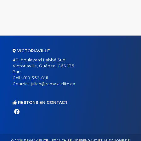
VICTORIAVILLE
40, boulevard Labbé Sud
Victoriaville, Québec, G6S 1B5
Bur.:
Cell.:
819 352-0111
Courriel:
julieh@remax-elite.ca
RESTONS EN CONTACT
© 2026 RE/MAX ÉLITE – FRANCHISÉ INDÉPENDANT ET AUTONOME DE